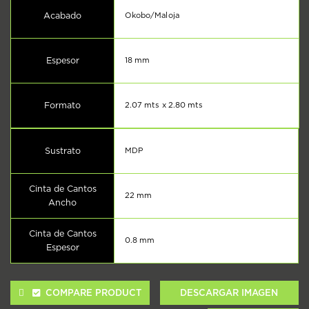
Acabado
Okobo/Maloja
Espesor
18 mm
Formato
2.07 mts x 2.80 mts
Sustrato
MDP
Cinta de Cantos
22 mm
Ancho
Cinta de Cantos
0.8 mm
Espesor
COMPARE PRODUCT
DESCARGAR IMAGEN