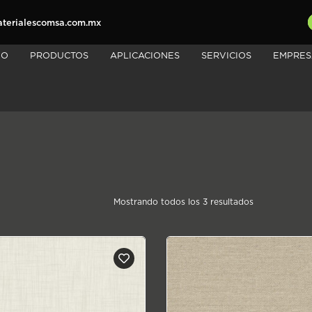
erialescomsa.com.mx
IO
PRODUCTOS
APLICACIONES
SERVICIOS
EMPRES
Sorted
Mostrando todos los 3 resultados
by
price:
low
to
high