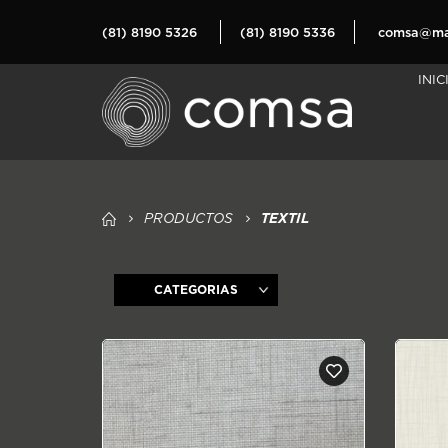
(81) 8190 5326
(81) 8190 5336
comsa@mat
INIC
TEXTIL
PRODUCTOS
CATEGORIAS