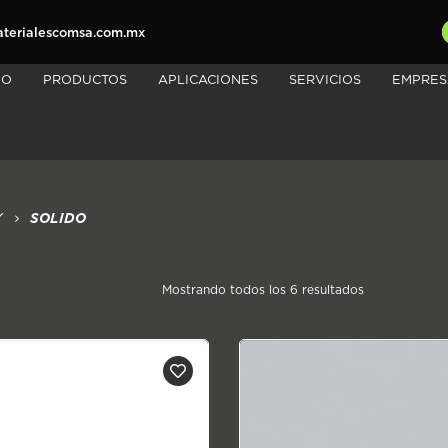
erialescomsa.com.mx
IO
PRODUCTOS
APLICACIONES
SERVICIOS
EMPRES
SOLIDO
Y
Sorted
Mostrando todos los 6 resultados
by
price:
low
to
high