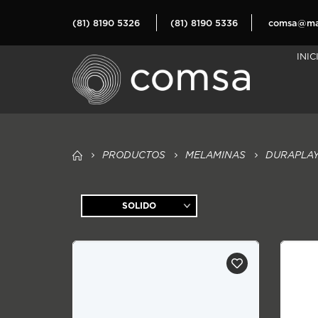
(81) 8190 5326
(81) 8190 5336
comsa@mat
INIC
PRODUCTOS
MELAMINAS
DURAPLA
SOLIDO