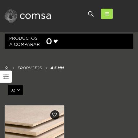
PRODUCTOS
0
A COMPARAR
PRODUCTOS
4.5 MM