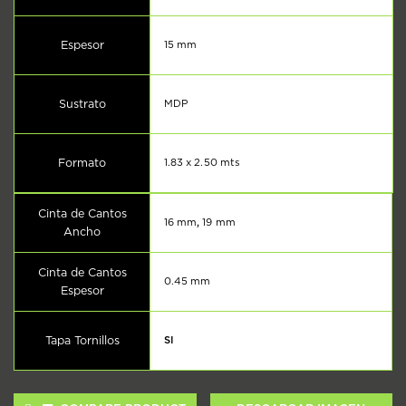
Espesor
15 mm
Sustrato
MDP
Formato
1.83 x 2.50 mts
Cinta de Cantos
16 mm
,
19 mm
Ancho
Cinta de Cantos
0.45 mm
Espesor
Tapa Tornillos
SI