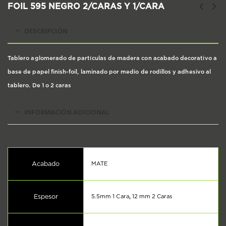
FOIL 595 NEGRO 2/CARAS Y 1/CARA
DESCRIPCIÓN
Tablero aglomerado de partículas de madera con acabado decorativo a
base de papel finish-foil, laminado por medio de rodillos y adhesivo al
tablero. De 1 o 2 caras
INFORMACIÓN ADICIONAL
Acabado
MATE
Espesor
5.5mm 1 Cara
,
12 mm 2 Caras