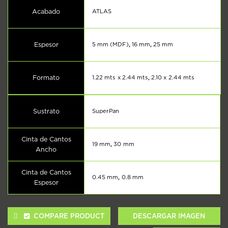
Acabado
ATLAS
Espesor
5 mm (MDF)
,
16 mm
,
25 mm
Formato
1.22 mts x 2.44 mts
,
2.10 x 2.44 mts
Sustrato
SuperPan
Cinta de Cantos
19 mm
,
30 mm
Ancho
Cinta de Cantos
0.45 mm
,
0.8 mm
Espesor
COMPARE PRODUCT
DESCARGAR IMAGEN