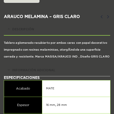
ARAUCO MELAMINA – GRIS CLARO
DESCRIPCIÓN
Tablero aglomerado recubierto por ambas caras con papel decorativo
impregnado con resinas melamínicas, otorgÃ¡ndole una superficie
cerrada y resistente. Marca MASISA/ARAUCO IND , Diseño GRIS CLARO
INFORMACIÓN ADICIONAL
Acabado
MATE
Espesor
16 mm
,
28 mm