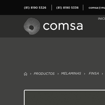
(81) 8190 5326
(81) 8190 5336
comsa@mat
INIC
MELAMINAS
FINSA
PRODUCTOS